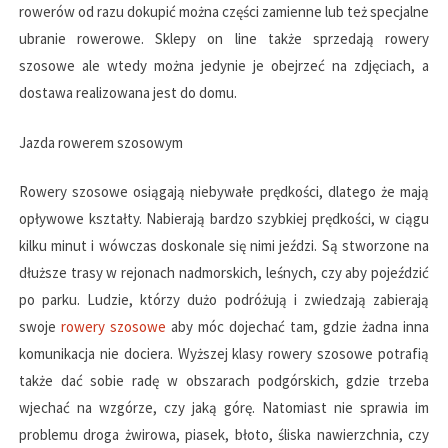
rowerów od razu dokupić można części zamienne lub też specjalne
ubranie rowerowe. Sklepy on line także sprzedają rowery
szosowe ale wtedy można jedynie je obejrzeć na zdjęciach, a
dostawa realizowana jest do domu.
Jazda rowerem szosowym
Rowery szosowe osiągają niebywałe prędkości, dlatego że mają
opływowe kształty. Nabierają bardzo szybkiej prędkości, w ciągu
kilku minut i wówczas doskonale się nimi jeździ. Są stworzone na
dłuższe trasy w rejonach nadmorskich, leśnych, czy aby pojeździć
po parku. Ludzie, którzy dużo podróżują i zwiedzają zabierają
swoje
rowery szosowe
aby móc dojechać tam, gdzie żadna inna
komunikacja nie dociera. Wyższej klasy rowery szosowe potrafią
także dać sobie radę w obszarach podgórskich, gdzie trzeba
wjechać na wzgórze, czy jaką górę. Natomiast nie sprawia im
problemu droga żwirowa, piasek, błoto, śliska nawierzchnia, czy