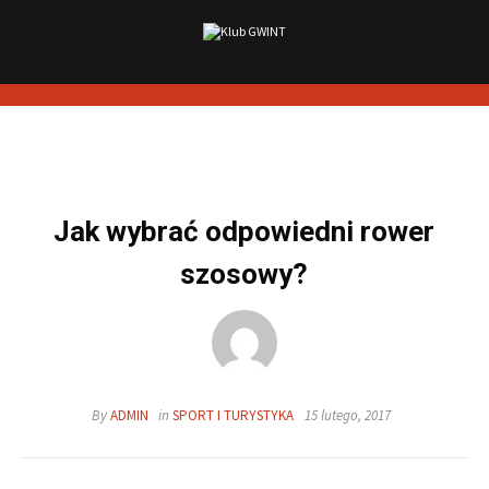
Skip
to
content
Jak wybrać odpowiedni rower
szosowy?
By
ADMIN
in
SPORT I TURYSTYKA
15 lutego, 2017