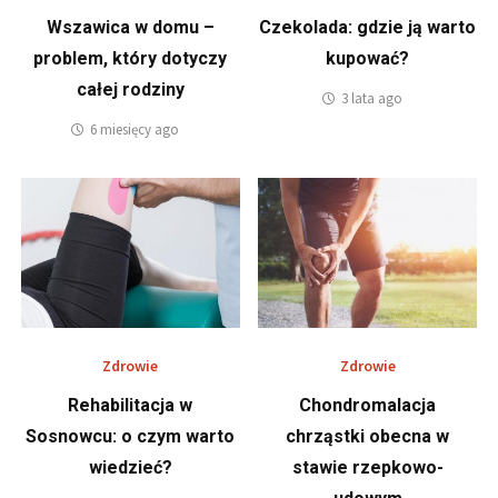
Wszawica w domu –
Czekolada: gdzie ją warto
problem, który dotyczy
kupować?
całej rodziny
3 lata ago
6 miesięcy ago
Zdrowie
Zdrowie
Rehabilitacja w
Chondromalacja
Sosnowcu: o czym warto
chrząstki obecna w
wiedzieć?
stawie rzepkowo-