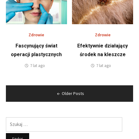
Zdrowie
Zdrowie
Fascynujący świat
Efektywnie działający
operacji plastycznych
środek na kleszcze
7 lat ago
7 lat ago
Nawigacja
Older Posts
po
wpisach
Szukaj: