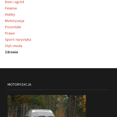
Dom i ogród
Finanse
Hobby
Motoryzacja
Pozostałe
Prawo
Sport i turystyka
Styl i moda
Zdrowie
MOTORYZACJA