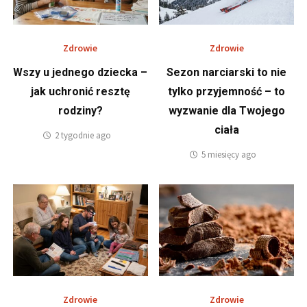
Zdrowie
Zdrowie
Wszy u jednego dziecka –
Sezon narciarski to nie
jak uchronić resztę
tylko przyjemność – to
rodziny?
wyzwanie dla Twojego
ciała
2 tygodnie ago
5 miesięcy ago
Zdrowie
Zdrowie