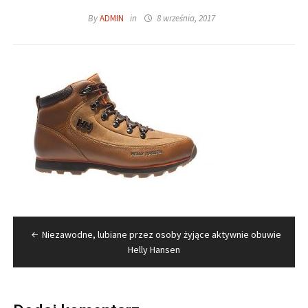
By
ADMIN
in
8 września, 2017
Nawigacja
Niezawodne, lubiane przez osoby żyjące aktywnie obuwie
wpisu
Helly Hansen