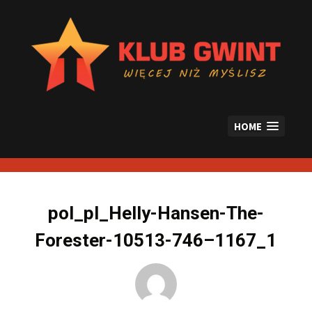
Skip
to
content
HOME
pol_pl_Helly-Hansen-The-
Forester-10513-746–1167_1