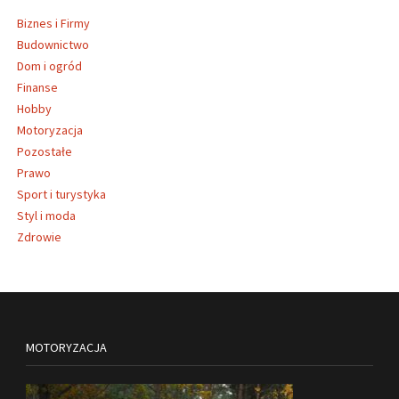
Biznes i Firmy
Budownictwo
Dom i ogród
Finanse
Hobby
Motoryzacja
Pozostałe
Prawo
Sport i turystyka
Styl i moda
Zdrowie
MOTORYZACJA