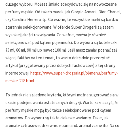
dużego wyboru. Możesz śmiało zdecydować się na nowoczesne
perfumy męskie. Od takich marek, jak Giorgio Armani, Dior, Chanel,
czy Carolina Herrera itp. Co ważne, te wszystkie marki są bardzo
starannie selekcjonowane. W ofercie Super Drogerii są zatem
wysokiej jakości rozwiązania. Co ważne, można je również
selekcjonować pod kątem pojemności. Do wyboru są buteleczki
75 ml, 80 ml, 90 ml lub nawet 100 ml. Jeśli masz zamiar poznać zaś
więcej faktów na ten temat, to warto dokładnie przeczytać
artykuł (przygotowany przez dobrych fachowców) z tej strony
internetowej:
https://www.super-drogeria.pl/pl/menu/perfumy-
meskie-218.html
.
To jednak nie są jedyne kryteria, którymi można sugerować się w
czasie podejmowania ostatecznych decyzji. Warto zaznaczyć, że
perfumy męskie mogą być także selekcjonowane pod kątem
aromatów. Do wyboru są także ciekawe warianty. Takie, jak
aromaty cytrusowe, drzewne, gourmand, aromatyczne itp. Na co