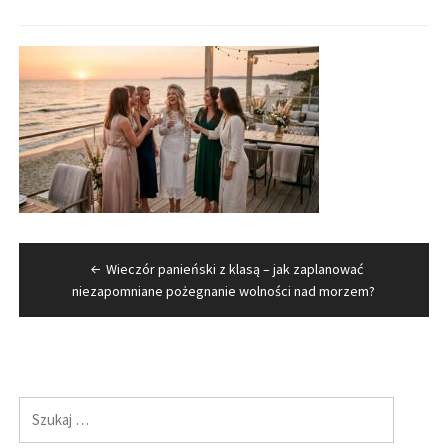
Nawigacja
Wieczór panieński z klasą – jak zaplanować
wpisu
niezapomniane pożegnanie wolności nad morzem?
Szukaj: