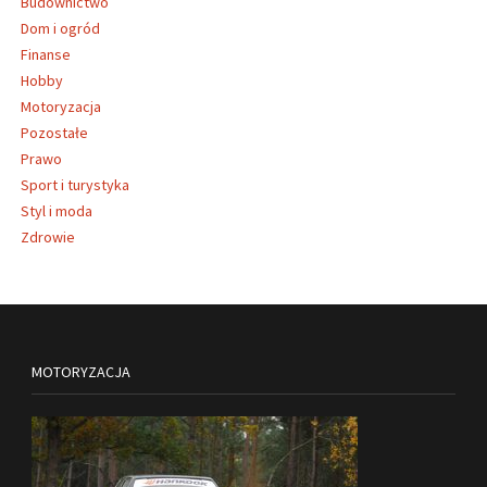
Budownictwo
Dom i ogród
Finanse
Hobby
Motoryzacja
Pozostałe
Prawo
Sport i turystyka
Styl i moda
Zdrowie
MOTORYZACJA