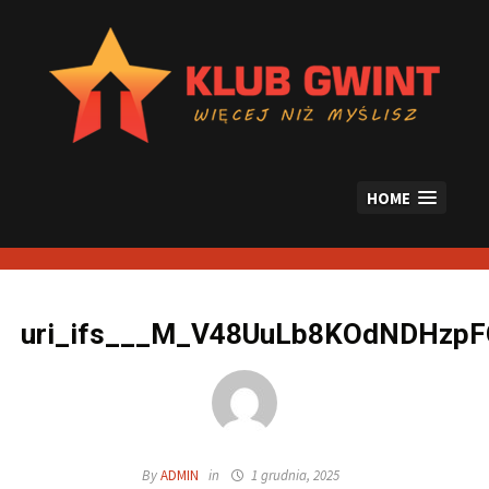
Skip
to
content
HOME
uri_ifs___M_V48UuLb8KOdNDHz
By
ADMIN
in
1 grudnia, 2025