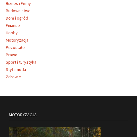
Biznes i Firmy
Budownictwo
Dom i ogród
Finanse
Hobby
Motoryzacja
Pozostałe
Prawo
Sport i turystyka
Styl i moda
Zdrowie
MOTORYZACJA