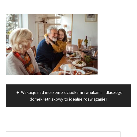
Nawigacja
Wakacje nad morzem z dziadkami i wnukami – dlaczego
wpisu
domek letniskowy to idealne rozwiązanie?
Szukaj: