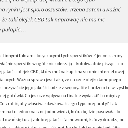
 na rynku jest sporo oszustów. Trzeba zatem uważać
, że taki olejek CBD tak naprawdę nie ma nic
m pułapie…
ad innymi faktami dotyczącymi tych specyfików. Z jednej strony
właśnie specyfiki w ogóle nie uderzają – kolokwialnie pisząc – do
j jakości olejek CBD, który można kupić na stronie internetowej
iających. Ważna sprawa jest taka, że na cenę olejku konopnego
 oczywiście jego jakość. Ludzie z sequoyalife bardzo o to wszystk
anej gotówki. Co jeszcze wpływa na finalne wydatki? To między
Co zrobić, aby właściwie dawkować tego typu preparaty? Tak
tem na to jednoznacznej odpowiedzi, która będzie pasowała do
ultować się tutaj z dobrej jakości fachowcami, którzy doradzą po
godę z takimi właśnie specyfikami. Na skutek tego nie będą Was