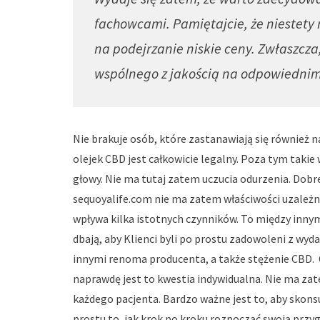
fachowcami. Pamiętajcie, że niestety
na podejrzanie niskie ceny. Zwłaszcza
wspólnego z jakością na odpowiedni
Nie brakuje osób, które zastanawiają się również n
olejek CBD jest całkowicie legalny. Poza tym takie 
głowy. Nie ma tutaj zatem uczucia odurzenia. Dobre
sequoyalife.com nie ma zatem właściwości uzależn
wpływa kilka istotnych czynników. To między innymi
dbają, aby Klienci byli po prostu zadowoleni z wyd
innymi renoma producenta, a także stężenie CBD. 
naprawdę jest to kwestia indywidualna. Nie ma za
każdego pacjenta. Bardzo ważne jest to, aby skons
prostu to, jak krok po kroku rozpocząć swoją przy