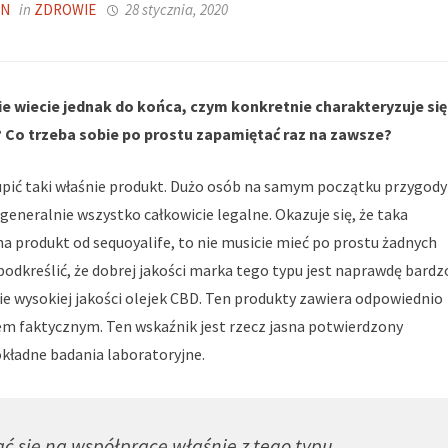
IN
in
ZDROWIE
28 stycznia, 2020
e wiecie jednak do końca, czym konkretnie charakteryzuje się
y? Co trzeba sobie po prostu zapamiętać raz na zawsze?
upić taki właśnie produkt. Dużo osób na samym początku przygody
 generalnie wszystko całkowicie legalne. Okazuje się, że taka
 na produkt od sequoyalife, to nie musicie mieć po prostu żadnych
kreślić, że dobrej jakości marka tego typu jest naprawdę bardz
e wysokiej jakości olejek CBD. Ten produkty zawiera odpowiednio
nem faktycznym. Ten wskaźnik jest rzecz jasna potwierdzony
ładne badania laboratoryjne.
ć się na współpracę właśnie z tego typu