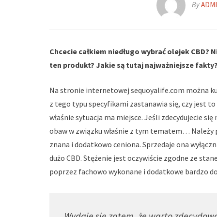
By
ADM
Chcecie całkiem niedługo wybrać olejek CBD? Ni
ten produkt? Jakie są tutaj najważniejsze fakt
Na stronie internetowej sequoyalife.com można k
z tego typu specyfikami zastanawia się, czy jest to
właśnie sytuacja ma miejsce. Jeśli zdecydujecie się
obaw w związku właśnie z tym tematem… Należy pod
znana i dodatkowo ceniona. Sprzedaje ona wyłączni
dużo CBD. Stężenie jest oczywiście zgodne ze sta
poprzez fachowo wykonane i dodatkowe bardzo dok
Wydaje się zatem, że warto zdecydowa