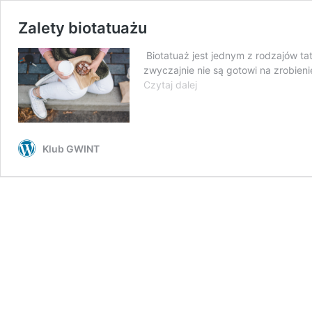
Zalety biotatuażu
Biotatuaż jest jednym z rodzajów ta
zwyczajnie nie są gotowi na zrobien
Zalety
Czytaj dalej
biotatuażu
Klub GWINT