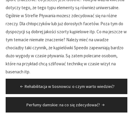
dotyczy tego, że tego typu elementy są również uniwersalne.
Ogólnie w Strefie Pływania możesz zdecydować się na różne
rzeczy. Dla chłopczyków lub już dorosłych facetów. Poza tym do
dyspozycji są dobrej jakości szorty kąpielowe itp. Co ma jeszcze w
tym temacie niemałe znaczenie? Należy mieć na uwadze
chociażby taki czynnik, że kąpielówki Speedo zapewniają bardzo
dużo wygody w czasie pływania. Są zatem polecane osobom,
które na przykład chcą szlifować technikę w czasie wizyt na
basenach itp.
Nawigacja
Rehabilitacja w Sosnowcu: o czym warto wiedzieć?
wpisu
Perfumy damskie: na co się zdecydować?