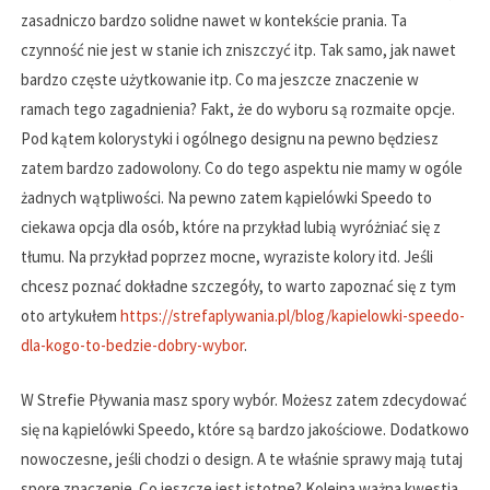
zasadniczo bardzo solidne nawet w kontekście prania. Ta
czynność nie jest w stanie ich zniszczyć itp. Tak samo, jak nawet
bardzo częste użytkowanie itp. Co ma jeszcze znaczenie w
ramach tego zagadnienia? Fakt, że do wyboru są rozmaite opcje.
Pod kątem kolorystyki i ogólnego designu na pewno będziesz
zatem bardzo zadowolony. Co do tego aspektu nie mamy w ogóle
żadnych wątpliwości. Na pewno zatem kąpielówki Speedo to
ciekawa opcja dla osób, które na przykład lubią wyróżniać się z
tłumu. Na przykład poprzez mocne, wyraziste kolory itd. Jeśli
chcesz poznać dokładne szczegóły, to warto zapoznać się z tym
oto artykułem
https://strefaplywania.pl/blog/kapielowki-speedo-
dla-kogo-to-bedzie-dobry-wybor
.
W Strefie Pływania masz spory wybór. Możesz zatem zdecydować
się na kąpielówki Speedo, które są bardzo jakościowe. Dodatkowo
nowoczesne, jeśli chodzi o design. A te właśnie sprawy mają tutaj
spore znaczenie. Co jeszcze jest istotne? Kolejna ważna kwestia