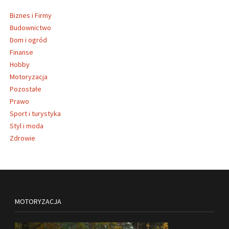
Biznes i Firmy
Budownictwo
Dom i ogród
Finanse
Hobby
Motoryzacja
Pozostałe
Prawo
Sport i turystyka
Styl i moda
Zdrowie
MOTORYZACJA